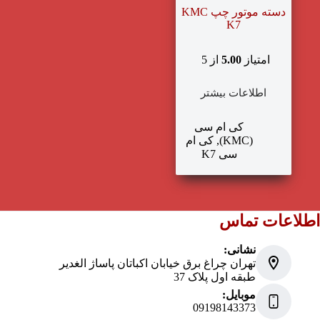
دسته موتور چپ KMC
K7
امتیاز
5.00
از 5
اطلاعات بیشتر
کی ام سی
(KMC)
,
کی ام
سی K7
اطلاعات تماس
نشانی:
تهران چراغ برق خیابان اکباتان پاساژ الغدیر
طبقه اول پلاک 37
موبایل:
09198143373