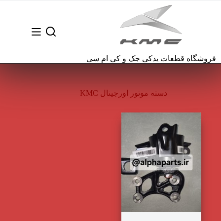
رش
ه
حتوا
فروشگاه قطعات یدکی جک و کی ام سی
دسته موتور اورجینال KMC